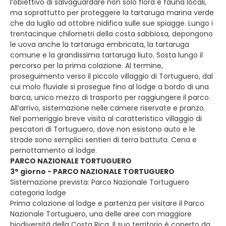
l’obiettivo di salvaguardare non solo flora e fauna locali,
ma soprattutto per proteggere la tartaruga marina verde
che da luglio ad ottobre nidifica sulle sue spiagge. Lungo i
trentacinque chilometri della costa sabbiosa, depongono
le uova anche la tartaruga embricata, la tartaruga
comune e la grandissima tartaruga liuto. Sosta lungo il
percorso per la prima colazione. Al termine,
proseguimento verso il piccolo villaggio di Tortuguero, dal
cui molo fluviale si prosegue fino al lodge a bordo di una
barca, unico mezzo di trasporto per raggiungere il parco.
All’arrivo, sistemazione nelle camere riservate e pranzo.
Nel pomeriggio breve visita al caratteristico villaggio di
pescatori di Tortuguero, dove non esistono auto e le
strade sono semplici sentieri di terra battuta. Cena e
pernottamento al lodge.
PARCO NAZIONALE TORTUGUERO
3° giorno - PARCO NAZIONALE TORTUGUERO
Sistemazione prevista: Parco Nazionale Tortuguero
categoria lodge
Prima colazione al lodge e partenza per visitare il Parco
Nazionale Tortuguero, una delle aree con maggiore
biodiversità della Costa Rica. Il suo territorio è coperto da