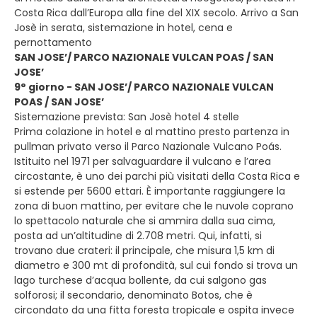
Costa Rica dall’Europa alla fine del XIX secolo. Arrivo a San
Josè in serata, sistemazione in hotel, cena e
pernottamento
SAN JOSE’/ PARCO NAZIONALE VULCAN POAS / SAN
JOSE’
9° giorno - SAN JOSE’/ PARCO NAZIONALE VULCAN
POAS / SAN JOSE’
Sistemazione prevista: San Josè hotel 4 stelle
Prima colazione in hotel e al mattino presto partenza in
pullman privato verso il Parco Nazionale Vulcano Poás.
Istituito nel 1971 per salvaguardare il vulcano e l’area
circostante, è uno dei parchi più visitati della Costa Rica e
si estende per 5600 ettari. È importante raggiungere la
zona di buon mattino, per evitare che le nuvole coprano
lo spettacolo naturale che si ammira dalla sua cima,
posta ad un’altitudine di 2.708 metri. Qui, infatti, si
trovano due crateri: il principale, che misura 1,5 km di
diametro e 300 mt di profondità, sul cui fondo si trova un
lago turchese d’acqua bollente, da cui salgono gas
solforosi; il secondario, denominato Botos, che è
circondato da una fitta foresta tropicale e ospita invece