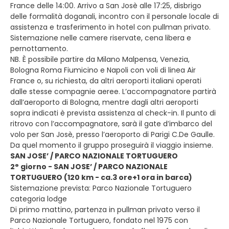
France delle 14:00. Arrivo a San Josè alle 17:25, disbrigo
delle formalità doganali, incontro con il personale locale di
assistenza e trasferimento in hotel con pullman privato.
Sistemazione nelle camere riservate, cena libera e
pernottamento.
NB. È possibile partire da Milano Malpensa, Venezia,
Bologna Roma Fiumicino e Napoli con voli di linea Air
France o, su richiesta, da altri aeroporti italiani operati
dalle stesse compagnie aeree. L’accompagnatore partirà
dall’aeroporto di Bologna, mentre dagli altri aeroporti
sopra indicati è prevista assistenza al check-in. Il punto di
ritrovo con l’accompagnatore, sarà il gate d’imbarco del
volo per San Josè, presso l’aeroporto di Parigi C.De Gaulle.
Da quel momento il gruppo proseguirà il viaggio insieme.
SAN JOSE’ / PARCO NAZIONALE TORTUGUERO
2° giorno - SAN JOSE’ / PARCO NAZIONALE
TORTUGUERO (120 km - ca.3 ore+1 ora in barca)
Sistemazione prevista: Parco Nazionale Tortuguero
categoria lodge
Di primo mattino, partenza in pullman privato verso il
Parco Nazionale Tortuguero, fondato nel 1975 con