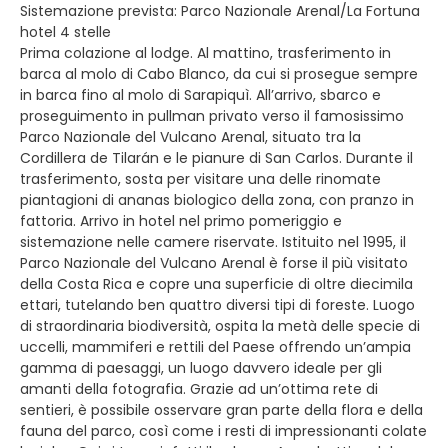
Sistemazione prevista: Parco Nazionale Arenal/La Fortuna
hotel 4 stelle
Prima colazione al lodge. Al mattino, trasferimento in
barca al molo di Cabo Blanco, da cui si prosegue sempre
in barca fino al molo di Sarapiquì. All’arrivo, sbarco e
proseguimento in pullman privato verso il famosissimo
Parco Nazionale del Vulcano Arenal, situato tra la
Cordillera de Tilarán e le pianure di San Carlos. Durante il
trasferimento, sosta per visitare una delle rinomate
piantagioni di ananas biologico della zona, con pranzo in
fattoria. Arrivo in hotel nel primo pomeriggio e
sistemazione nelle camere riservate. Istituito nel 1995, il
Parco Nazionale del Vulcano Arenal è forse il più visitato
della Costa Rica e copre una superficie di oltre diecimila
ettari, tutelando ben quattro diversi tipi di foreste. Luogo
di straordinaria biodiversità, ospita la metà delle specie di
uccelli, mammiferi e rettili del Paese offrendo un’ampia
gamma di paesaggi, un luogo davvero ideale per gli
amanti della fotografia. Grazie ad un’ottima rete di
sentieri, è possibile osservare gran parte della flora e della
fauna del parco, così come i resti di impressionanti colate