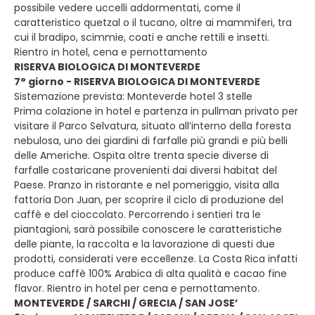
possibile vedere uccelli addormentati, come il
caratteristico quetzal o il tucano, oltre ai mammiferi, tra
cui il bradipo, scimmie, coati e anche rettili e insetti.
Rientro in hotel, cena e pernottamento
RISERVA BIOLOGICA DI MONTEVERDE
7° giorno - RISERVA BIOLOGICA DI MONTEVERDE
Sistemazione prevista: Monteverde hotel 3 stelle
Prima colazione in hotel e partenza in pullman privato per
visitare il Parco Selvatura, situato all’interno della foresta
nebulosa, uno dei giardini di farfalle più grandi e più belli
delle Americhe. Ospita oltre trenta specie diverse di
farfalle costaricane provenienti dai diversi habitat del
Paese. Pranzo in ristorante e nel pomeriggio, visita alla
fattoria Don Juan, per scoprire il ciclo di produzione del
caffè e del cioccolato. Percorrendo i sentieri tra le
piantagioni, sarà possibile conoscere le caratteristiche
delle piante, la raccolta e la lavorazione di questi due
prodotti, considerati vere eccellenze. La Costa Rica infatti
produce caffè 100% Arabica di alta qualità e cacao fine
flavor. Rientro in hotel per cena e pernottamento.
MONTEVERDE / SARCHI / GRECIA / SAN JOSE’