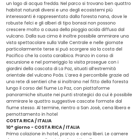
un lago di acqua fredda. Nel parco si trovano ben quattro
habitat naturali diversi e uno degli ecosistemi più
interessanti è rappresentato dalla foresta nana, dove le
robuste felci e gli alberi di tipo bonsai non possono
crescere molto a causa della pioggia acida diffusa dal
vulcano. Dalla sua cima è inoltre possibile ammirare una
vista spettacolare sulla Valle Centrale e nelle giornate
particolarmente terse si può scorgere sia la costa del
Pacifico che la costa caraibica. Pranzo in corso di
escursione e nel pomeriggio la visita prosegue con i
giardini della cascata di La Paz, situati all’estremità
orientale del vulcano Poás. L’area è percorribile grazie ad
una rete di sentieri che si inoltrano nel fitto della foresta
lungo il corso del fiume La Paz, con piattaforme
panoramiche situate nei punti strategici da cui è possibile
ammirare le quattro suggestive cascate formate dal
fiume stesso. Al termine, rientro a San Josè, cena libera e
pernottamento in hotel
COSTA RICA / ITALIA
10° giorno - COSTA RICA / ITALIA
Prima colazione in hotel, pranzo e cena liberi. Le camere