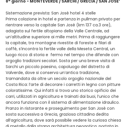
8° giorno - MONTEVERDE / SARCHI / GRECIA / SAN JOSE’
Sistemazione prevista: San Josè hotel 4 stelle
Prima colazione in hotel e partenza in pullman privato per
rientrare verso la capitale San Josè (km 137 ca.3 ore),
adagiata sul fertile altopiano della Valle Centrale, ad
un’altitudine superiore ai mille metri. Prima di raggiungere
la capitale, tra montagne rivestite di foreste e filari di
caffè, s’incontra la fertile valle della Meseta Central, un
luogo ricco di storia e fermo nel tempo che difende con
orgoglio tradizioni secolari. Sosta per una breve visita di
Sarchi un piccolo paesino, capoluogo del distretto di
Valverde, dove si conserva un’antica tradizione,
tramandata da oltre un secolo orgoglio nazionale del
Costa Rica: l’arte di decorare i carretti in legno con pitture
coloratissime. Qui infatti si trova uno storico opificio dei
carri, utilizzati in agricoltura e trainati dai buoi, l’unico che
ancora funziona con il sistema di alimentazione idraulico.
Pranzo in ristorante e proseguimento per San Josè con
sosta successiva a Grecia, graziosa cittadina dedita
all’agricoltura, dove sarà possibile vedere la curiosa chiesa
di metallo dalla strana architettura neogotica, portata in