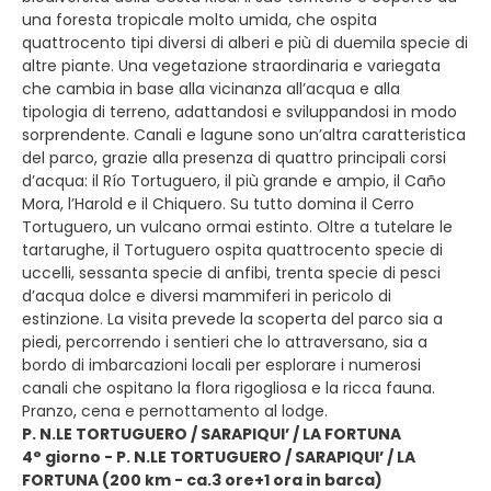
una foresta tropicale molto umida, che ospita
quattrocento tipi diversi di alberi e più di duemila specie di
altre piante. Una vegetazione straordinaria e variegata
che cambia in base alla vicinanza all’acqua e alla
tipologia di terreno, adattandosi e sviluppandosi in modo
sorprendente. Canali e lagune sono un’altra caratteristica
del parco, grazie alla presenza di quattro principali corsi
d’acqua: il Río Tortuguero, il più grande e ampio, il Caño
Mora, l’Harold e il Chiquero. Su tutto domina il Cerro
Tortuguero, un vulcano ormai estinto. Oltre a tutelare le
tartarughe, il Tortuguero ospita quattrocento specie di
uccelli, sessanta specie di anfibi, trenta specie di pesci
d’acqua dolce e diversi mammiferi in pericolo di
estinzione. La visita prevede la scoperta del parco sia a
piedi, percorrendo i sentieri che lo attraversano, sia a
bordo di imbarcazioni locali per esplorare i numerosi
canali che ospitano la flora rigogliosa e la ricca fauna.
Pranzo, cena e pernottamento al lodge.
P. N.LE TORTUGUERO / SARAPIQUI’ / LA FORTUNA
4° giorno - P. N.LE TORTUGUERO / SARAPIQUI’ / LA
FORTUNA (200 km - ca.3 ore+1 ora in barca)