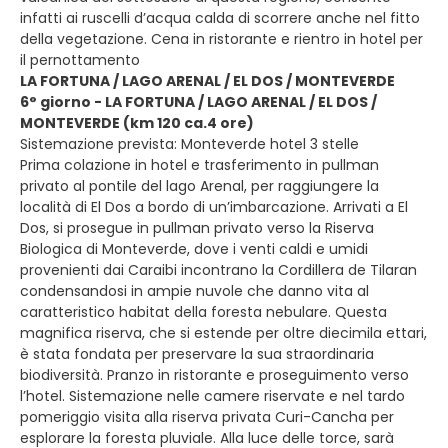
infatti ai ruscelli d’acqua calda di scorrere anche nel fitto
della vegetazione. Cena in ristorante e rientro in hotel per
il pernottamento
LA FORTUNA / LAGO ARENAL / EL DOS / MONTEVERDE
6° giorno - LA FORTUNA / LAGO ARENAL / EL DOS /
MONTEVERDE (km 120 ca.4 ore)
Sistemazione prevista: Monteverde hotel 3 stelle
Prima colazione in hotel e trasferimento in pullman
privato al pontile del lago Arenal, per raggiungere la
località di El Dos a bordo di un’imbarcazione. Arrivati a El
Dos, si prosegue in pullman privato verso la Riserva
Biologica di Monteverde, dove i venti caldi e umidi
provenienti dai Caraibi incontrano la Cordillera de Tilaran
condensandosi in ampie nuvole che danno vita al
caratteristico habitat della foresta nebulare. Questa
magnifica riserva, che si estende per oltre diecimila ettari,
è stata fondata per preservare la sua straordinaria
biodiversità. Pranzo in ristorante e proseguimento verso
l’hotel. Sistemazione nelle camere riservate e nel tardo
pomeriggio visita alla riserva privata Curi-Cancha per
esplorare la foresta pluviale. Alla luce delle torce, sarà