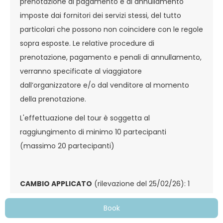
prenotazione di pagamento e di annullamento
imposte dai fornitori dei servizi stessi, del tutto
particolari che possono non coincidere con le regole
sopra esposte. Le relative procedure di
prenotazione, pagamento e penali di annullamento,
verranno specificate al viaggiatore
dall’organizzatore e/o dal venditore al momento
della prenotazione.
L'effettuazione del tour è soggetta al
raggiungimento di minimo 10 partecipanti
(massimo 20 partecipanti)
CAMBIO APPLICATO
(rilevazione del 25/02/26): 1
USD = 0,848 Euro
Book
Si fa presente che fino a 20 giorni prima della