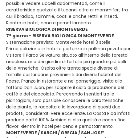
possibile vedere uccelli addormentati, come il
caratteristico quetzal o il tucano, oltre ai mammiferi, tra
cui il bradipo, scimmie, coati e anche rettili e insetti.
Rientro in hotel, cena e pernottamento
RISERVA BIOLOGICA DI MONTEVERDE
7° giorno - RISERVA BIOLOGICA DI MONTEVERDE
Sistemazione prevista: Monteverde hotel 3 stelle
Prima colazione in hotel e partenza in pullman privato per
visitare il Parco Selvatura, situato all’interno della foresta
nebulosa, uno dei giardini di farfalle più grandi e più belli
delle Americhe. Ospita oltre trenta specie diverse di
farfalle costaricane provenienti dai diversi habitat del
Paese. Pranzo in ristorante e nel pomeriggio, visita alla
fattoria Don Juan, per scoprire il ciclo di produzione del
caffè e del cioccolato. Percorrendo i sentieri tra le
piantagioni, sarà possibile conoscere le caratteristiche
delle piante, la raccolta e la lavorazione di questi due
prodotti, considerati vere eccellenze. La Costa Rica infatti
produce caffè 100% Arabica di alta qualità e cacao fine
flavor. Rientro in hotel per cena e pernottamento.
MONTEVERDE / SARCHI / GRECIA / SAN JOSE’