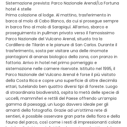
Sistemazione prevista: Parco Nazionale Arenal/La Fortuna
hotel 4 stelle
Prima colazione al lodge. Al mattino, trasferimento in
barca al molo di Cabo Blanco, da cui si prosegue sempre
in barca fino al molo di Sarapiquì. All’arrivo, sbarco e
proseguimento in pullman privato verso il famosissimo
Parco Nazionale del Vulcano Arenal, situato tra la
Cordillera de Tilarán e le pianure di San Carlos. Durante il
trasferimento, sosta per visitare una delle rinomate
piantagioni di ananas biologico della zona, con pranzo in
fattoria. Arrivo in hotel nel primo pomeriggio e
sistemazione nelle camere riservate. Istituito nel 1995, il
Parco Nazionale del Vulcano Arenal è forse il più visitato
della Costa Rica e copre una superficie di oltre diecimila
ettari, tutelando ben quattro diversi tipi di foreste. Luogo
di straordinaria biodiversità, ospita la metà delle specie di
uccelli, mammiferi e rettili del Paese offrendo un’ampia
gamma di paesaggi, un luogo davvero ideale per gli
amanti della fotografia. Grazie ad un’ottima rete di
sentieri, è possibile osservare gran parte della flora e della
fauna del parco, così come i resti di impressionanti colate