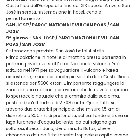
Costa Rica dall’Europa alla fine del XIX secolo. Arrivo a San
Josè in serata, sistemazione in hotel, cena e
pernottamento
SAN JOSE’/ PARCO NAZIONALE VULCAN POAS / SAN
JOSE’
9° giorno - SAN JOSE’/ PARCO NAZIONALE VULCAN
POAS / SAN JOSE’
Sistemazione prevista: San Josè hotel 4 stelle
Prima colazione in hotel e al mattino presto partenza in
pullman privato verso il Parco Nazionale Vulcano Poás.
Istituito nel 1971 per salvaguardare il vulcano e l’area
circostante, è uno dei parchi più visitati della Costa Rica e
si estende per 5600 ettari. È importante raggiungere la
zona di buon mattino, per evitare che le nuvole coprano
lo spettacolo naturale che si ammira dalla sua cima,
posta ad un’altitudine di 2.708 metri. Qui, infatti, si
trovano due crateri: il principale, che misura 1,5 km di
diametro e 300 mt di profondità, sul cui fondo si trova un
lago turchese d’acqua bollente, da cui salgono gas
solforosi; il secondario, denominato Botos, che è
circondato da una fitta foresta tropicale e ospita invece