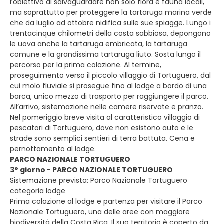
l’obiettivo di salvaguardare non solo flora e fauna locali,
ma soprattutto per proteggere la tartaruga marina verde
che da luglio ad ottobre nidifica sulle sue spiagge. Lungo i
trentacinque chilometri della costa sabbiosa, depongono
le uova anche la tartaruga embricata, la tartaruga
comune e la grandissima tartaruga liuto. Sosta lungo il
percorso per la prima colazione. Al termine,
proseguimento verso il piccolo villaggio di Tortuguero, dal
cui molo fluviale si prosegue fino al lodge a bordo di una
barca, unico mezzo di trasporto per raggiungere il parco.
All’arrivo, sistemazione nelle camere riservate e pranzo.
Nel pomeriggio breve visita al caratteristico villaggio di
pescatori di Tortuguero, dove non esistono auto e le
strade sono semplici sentieri di terra battuta. Cena e
pernottamento al lodge.
PARCO NAZIONALE TORTUGUERO
3° giorno - PARCO NAZIONALE TORTUGUERO
Sistemazione prevista: Parco Nazionale Tortuguero
categoria lodge
Prima colazione al lodge e partenza per visitare il Parco
Nazionale Tortuguero, una delle aree con maggiore
biodiversità della Costa Rica. Il suo territorio è coperto da