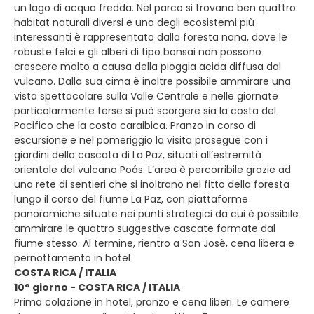
un lago di acqua fredda. Nel parco si trovano ben quattro
habitat naturali diversi e uno degli ecosistemi più
interessanti è rappresentato dalla foresta nana, dove le
robuste felci e gli alberi di tipo bonsai non possono
crescere molto a causa della pioggia acida diffusa dal
vulcano. Dalla sua cima è inoltre possibile ammirare una
vista spettacolare sulla Valle Centrale e nelle giornate
particolarmente terse si può scorgere sia la costa del
Pacifico che la costa caraibica. Pranzo in corso di
escursione e nel pomeriggio la visita prosegue con i
giardini della cascata di La Paz, situati all’estremità
orientale del vulcano Poás. L’area è percorribile grazie ad
una rete di sentieri che si inoltrano nel fitto della foresta
lungo il corso del fiume La Paz, con piattaforme
panoramiche situate nei punti strategici da cui è possibile
ammirare le quattro suggestive cascate formate dal
fiume stesso. Al termine, rientro a San Josè, cena libera e
pernottamento in hotel
COSTA RICA / ITALIA
10° giorno - COSTA RICA / ITALIA
Prima colazione in hotel, pranzo e cena liberi. Le camere