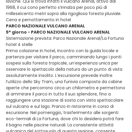
laviche. Qui si trova infatti il vulcano Arenal, attivo dal
1968, il cui cono perfetto s’innalza per poco più di
milleseicento metri sopra alla rigogliosa foresta pluviale.
Cena e pernottamento in hotel
PARCO NAZIONALE VULCANO ARENAL
5° giorno - PARCO NAZIONALE VULCANO ARENAL
Sistemazione prevista: Parco Nazionale Arenal/La Fortuna
hotel 4 stelle
Prima colazione in hotel, incontro con la guida locale e
partenza per visitare il parco, camminando lungo i ponti
sospesi sulla foresta tropicale, un’esperienza unica per
osservare lo spettacolo della natura da un punto di vista
assolutamente insolito. L’escursione prevede inoltre
l’utilizzo dello Sky Tram, una funivia composta da cabine
aperte che percorrono circa un chilometro e permettono
di ammirare il parco in tutto il suo splendore, fino a
raggiungere una stazione di sosta con vista spettacolare
sul vulcano e sul lago. Pranzo in ristorante in corso di
escursione. Nel pomeriggio, trasferimento alle sorgenti
eco-termali di La Fortuna, dove chi lo desidera potrà fare
il bagno nelle piscine naturali. La consistente attività
vulcanica del sottosuolo di questa regione, consente