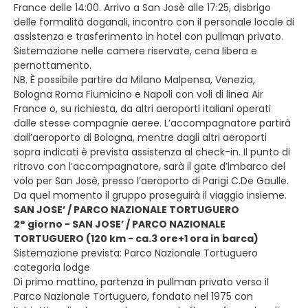
France delle 14:00. Arrivo a San Josè alle 17:25, disbrigo
delle formalità doganali, incontro con il personale locale di
assistenza e trasferimento in hotel con pullman privato.
Sistemazione nelle camere riservate, cena libera e
pernottamento.
NB. È possibile partire da Milano Malpensa, Venezia,
Bologna Roma Fiumicino e Napoli con voli di linea Air
France o, su richiesta, da altri aeroporti italiani operati
dalle stesse compagnie aeree. L’accompagnatore partirà
dall’aeroporto di Bologna, mentre dagli altri aeroporti
sopra indicati è prevista assistenza al check-in. Il punto di
ritrovo con l’accompagnatore, sarà il gate d’imbarco del
volo per San Josè, presso l’aeroporto di Parigi C.De Gaulle.
Da quel momento il gruppo proseguirà il viaggio insieme.
SAN JOSE’ / PARCO NAZIONALE TORTUGUERO
2° giorno - SAN JOSE’ / PARCO NAZIONALE
TORTUGUERO (120 km - ca.3 ore+1 ora in barca)
Sistemazione prevista: Parco Nazionale Tortuguero
categoria lodge
Di primo mattino, partenza in pullman privato verso il
Parco Nazionale Tortuguero, fondato nel 1975 con