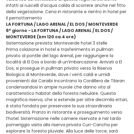
infatti ai ruscelli d’acqua calda di scorrere anche nel fitto
della vegetazione. Cena in ristorante e rientro in hotel per
il pernottamento
LA FORTUNA / LAGO ARENAL / EL DOS / MONTEVERDE
6° giorno - LA FORTUNA / LAGO ARENAL / EL DOS /
MONTEVERDE (km 120 ca.4 ore)
Sistemazione prevista: Monteverde hotel 3 stelle
Prima colazione in hotel e trasferimento in pullman
privato al pontile del lago Arenal, per raggiungere la
località di El Dos a bordo di un’imbarcazione. Arrivati a El
Dos, si prosegue in pullman privato verso la Riserva
Biologica di Monteverde, dove i venti caldi e umidi
provenienti dai Caraibi incontrano la Cordillera de Tilaran
condensandosi in ampie nuvole che danno vita al
caratteristico habitat della foresta nebulare. Questa
magnifica riserva, che si estende per oltre diecimila ettari,
è stata fondata per preservare la sua straordinaria
biodiversità. Pranzo in ristorante e proseguimento verso
l’hotel. Sistemazione nelle camere riservate e nel tardo
pomeriggio visita alla riserva privata Curi-Cancha per
esplorare la foresta pluviale. Alla luce delle torce, sarà