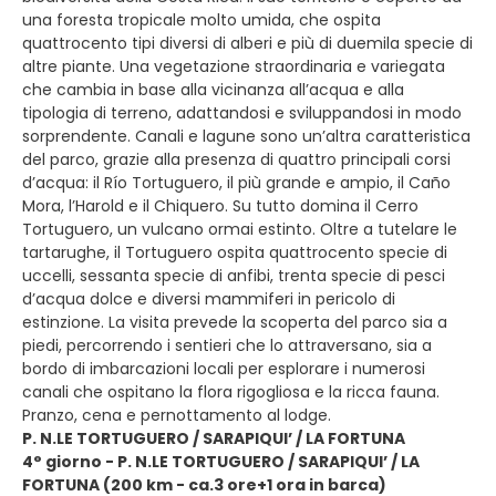
una foresta tropicale molto umida, che ospita
quattrocento tipi diversi di alberi e più di duemila specie di
altre piante. Una vegetazione straordinaria e variegata
che cambia in base alla vicinanza all’acqua e alla
tipologia di terreno, adattandosi e sviluppandosi in modo
sorprendente. Canali e lagune sono un’altra caratteristica
del parco, grazie alla presenza di quattro principali corsi
d’acqua: il Río Tortuguero, il più grande e ampio, il Caño
Mora, l’Harold e il Chiquero. Su tutto domina il Cerro
Tortuguero, un vulcano ormai estinto. Oltre a tutelare le
tartarughe, il Tortuguero ospita quattrocento specie di
uccelli, sessanta specie di anfibi, trenta specie di pesci
d’acqua dolce e diversi mammiferi in pericolo di
estinzione. La visita prevede la scoperta del parco sia a
piedi, percorrendo i sentieri che lo attraversano, sia a
bordo di imbarcazioni locali per esplorare i numerosi
canali che ospitano la flora rigogliosa e la ricca fauna.
Pranzo, cena e pernottamento al lodge.
P. N.LE TORTUGUERO / SARAPIQUI’ / LA FORTUNA
4° giorno - P. N.LE TORTUGUERO / SARAPIQUI’ / LA
FORTUNA (200 km - ca.3 ore+1 ora in barca)