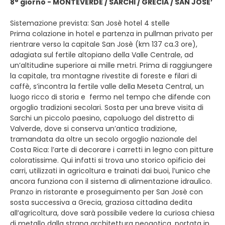
8° giorno - MONTEVERDE / SARCHI / GRECIA / SAN JOSE’
Sistemazione prevista: San Josè hotel 4 stelle
Prima colazione in hotel e partenza in pullman privato per
rientrare verso la capitale San Josè (km 137 ca.3 ore),
adagiata sul fertile altopiano della Valle Centrale, ad
un’altitudine superiore ai mille metri. Prima di raggiungere
la capitale, tra montagne rivestite di foreste e filari di
caffè, s’incontra la fertile valle della Meseta Central, un
luogo ricco di storia e fermo nel tempo che difende con
orgoglio tradizioni secolari. Sosta per una breve visita di
Sarchi un piccolo paesino, capoluogo del distretto di
Valverde, dove si conserva un’antica tradizione,
tramandata da oltre un secolo orgoglio nazionale del
Costa Rica: l’arte di decorare i carretti in legno con pitture
coloratissime. Qui infatti si trova uno storico opificio dei
carri, utilizzati in agricoltura e trainati dai buoi, l’unico che
ancora funziona con il sistema di alimentazione idraulico.
Pranzo in ristorante e proseguimento per San Josè con
sosta successiva a Grecia, graziosa cittadina dedita
all’agricoltura, dove sarà possibile vedere la curiosa chiesa
di metallo dalla strana architettura neogotica, portata in