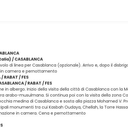
ASABLANCA
(Italia) / CASABLANCA
olo di linea per Casablanca (opzionale). Arrivo e, dopo il disbrig
 in camera e pernottamento
/ RABAT / FES
CASABLANCA / RABAT / FES
ne in albergo. Inizio della visita della città di Casablanca con
tura arabo-musulmana. Si continua poi con la visita della zona Co
ecchia medina di Casablanca e sosta alla piazza Mohamed V. Pro
incipali monumenti tra cui Kasbah Oudaya, Chellah, la Torre Hassa
temazione in camera. Cena e pernottamento
ES