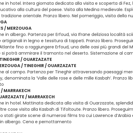
e in hotel. Intera giornata dedicata alla visita e scoperta di Fez, 
ducativo alla cultura del paese. Visita alla Medina medievale. Esp
 tradizione orientale. Pranzo libero. Nel pomeriggio, visita della
UGA
FES / MERZOUGA
e in albergo. Partenza per Erfoud, via Ifrane deliziosa località s
e artigianali in legno e tessitura di tappeti. Pranzo libero. Pros
Atlante fino a raggiungere Erfoud, una delle oasi più grandi del
si potrà ammirare il tramonto nel deserto. Sistemazione al c
TINEGHIR / OUARZAZATE
MERZOUGA / TINEGHIR / OUARZAZATE
ne al campo. Partenza per Tineghir attraversando paesaggi merav
y, denominata la ‘Valle delle rose e delle mille Kasbah’. Pranzo l
to
 / MARRAKECH
 OUARZAZATE / MARRAKECH
ne in hotel. Mattinata dedicata alla visita di Ouarzazate, splen
altre cose visita alla Kasbah di Tifoltoute. Pranzo libero. Prosegu
 stati girate scene di numerosi films tra cui Lawrence d’Arabia e
 in albergo. Cena e pernottamento