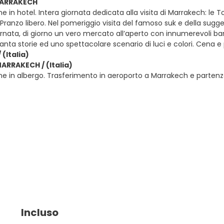
 MARRAKECH
e in hotel. Intera giornata dedicata alla visita di Marrakech: le T
 Pranzo libero. Nel pomeriggio visita del famoso suk e della sugg
ornata, di giorno un vero mercato all’aperto con innumerevoli ba
anta storie ed uno spettacolare scenario di luci e colori. Cena 
(Italia)
MARRAKECH / (Italia)
e in albergo. Trasferimento in aeroporto a Marrakech e partenza c
Incluso