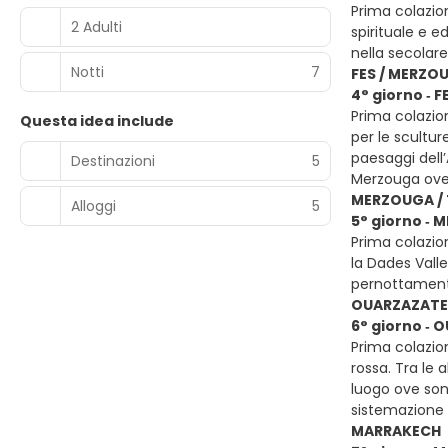
Prima colazion
2 Adulti
spirituale e e
nella secolare
Notti
7
FES / MERZO
4° giorno ‐ 
Prima colazion
Questa idea include
per le scultur
paesaggi dell’
Destinazioni
5
Merzouga ove 
MERZOUGA / 
Alloggi
5
5° giorno ‐ 
Prima colazio
la Dades Valle
pernottamen
OUARZAZATE
6° giorno ‐
Prima colazio
rossa. Tra le 
luogo ove sono
sistemazione
MARRAKECH