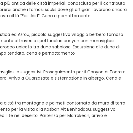
la più antica delle città imperiali, conosciuta per il contributo
lorerai anche i famosi souks dove gli artigiani lavorano ancora
 nuova città “Fes Jdid”. Cena e pernottamento
ciistica ed Azrou, piccolo suggestivo villaggio berbero famoso
eguimento attraverso spettacolari canyon con meravigliosi
 Marocco ubicato tra dune sabbiose. Escursione alle dune di
ampo tendato, cena e pernottamento
igliosi e suggestivi. Proseguimento per il Canyon di Todra e
ibero. Arrivo a Ouarzazate e sistemazione in albergo. Cena e
dida città tra montagne e palmeti contornata da mura di terra
imento per la visita alla Kasbah Ait Benhaddou, suggestivo
d Il tè nel deserto. Partenza per Marrakech, arrivo e