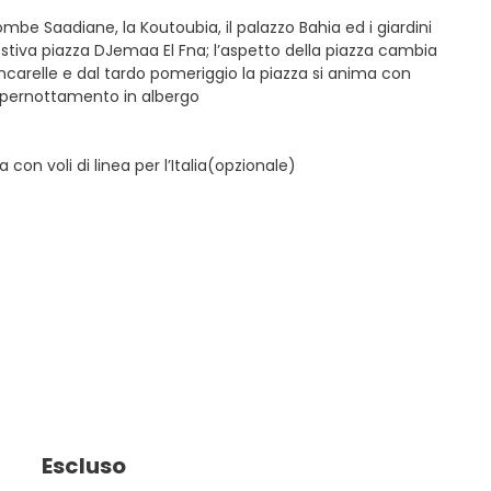
ombe Saadiane, la Koutoubia, il palazzo Bahia ed i giardini
estiva piazza DJemaa El Fna; l’aspetto della piazza cambia
ncarelle e dal tardo pomeriggio la piazza si anima con
e pernottamento in albergo
on voli di linea per l’Italia(opzionale)
Escluso