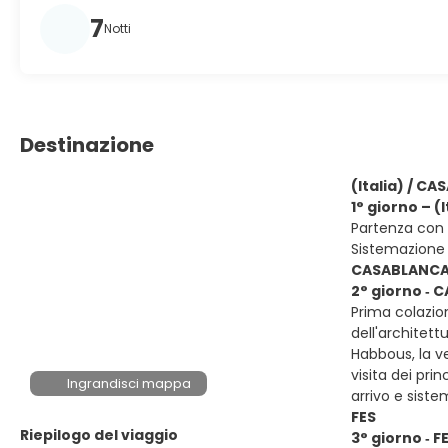
7
Notti
Destinazione
(Italia) / C
1° giorno – 
Partenza con v
Sistemazione
CASABLANCA 
2° giorno ‐ 
Prima colazio
dell'architet
Habbous, la v
visita dei pr
Ingrandisci mappa
arrivo e sis
FES
Riepilogo del viaggio
3° giorno ‐ F