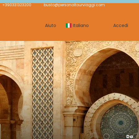
+390331323200
busto@personaltourviaggi.com
Aiuto
Italiano
Accedi
Da