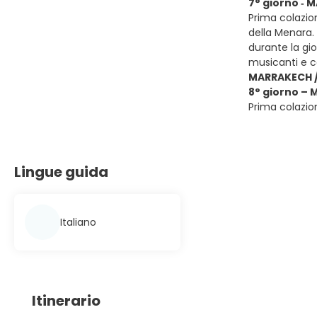
7° giorno ‐
Prima colazion
della Menara.
durante la gi
musicanti e c
MARRAKECH / 
8° giorno – 
Prima colazion
Lingue guida
Italiano
Itinerario